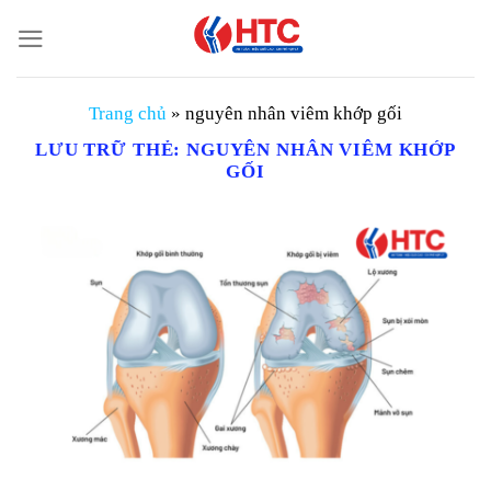
Chuyển
đến
nội
dung
Trang chủ
»
nguyên nhân viêm khớp gối
LƯU TRỮ THẺ:
NGUYÊN NHÂN VIÊM KHỚP
GỐI