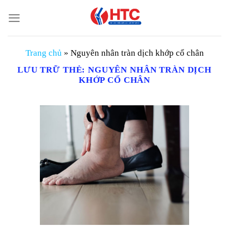
Chuyển
đến
nội
dung
Trang chủ
»
Nguyên nhân tràn dịch khớp cổ chân
LƯU TRỮ THẺ:
NGUYÊN NHÂN TRÀN DỊCH
KHỚP CỔ CHÂN