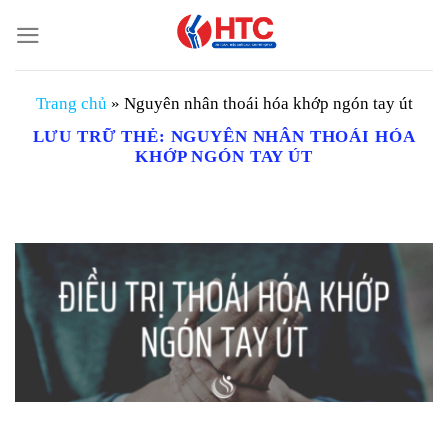
Chuyển
đến
nội
dung
Trang chủ
»
Nguyên nhân thoái hóa khớp ngón tay út
LƯU TRỮ THẺ:
NGUYÊN NHÂN THOÁI HÓA
KHỚP NGÓN TAY ÚT