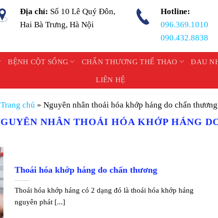
Địa chỉ:
Số 10 Lê Quý Đôn,
Hotline:
Hai Bà Trưng, Hà Nội
096.369.1010
090.432.8838
BỆNH CỘT SỐNG
CHẤN THƯƠNG THỂ THAO
ĐAU N
LIÊN HỆ
Trang chủ
»
Nguyên nhân thoái hóa khớp háng do chấn thương
NGUYÊN NHÂN THOÁI HÓA KHỚP HÁNG D
Thoái hóa khớp háng do chấn thương
Thoái hóa khớp háng có 2 dạng đó là thoái hóa khớp háng
nguyên phát [...]