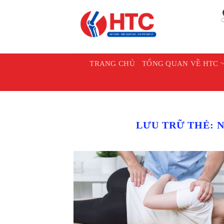
Chuyển
đến
nội
dung
TRANG CHỦ
TỔNG QUAN VỀ HTC
LƯU TRỮ THẺ: