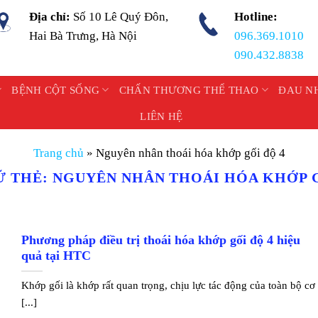
Địa chỉ:
Số 10 Lê Quý Đôn,
Hotline:
Hai Bà Trưng, Hà Nội
096.369.1010
090.432.8838
BỆNH CỘT SỐNG
CHẤN THƯƠNG THỂ THAO
ĐAU N
LIÊN HỆ
Trang chủ
»
Nguyên nhân thoái hóa khớp gối độ 4
Ữ THẺ:
NGUYÊN NHÂN THOÁI HÓA KHỚP G
Phương pháp điều trị thoái hóa khớp gối độ 4 hiệu
quả tại HTC
Khớp gối là khớp rất quan trọng, chịu lực tác động của toàn bộ cơ
[...]