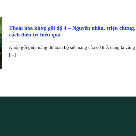
Thoái hóa khớp gối độ 4 – Nguyên nhân, triệu chứng,
cách điều trị hiệu quả
Khớp gối giúp nâng đỡ toàn bộ sức nặng của cơ thể, cũng là vùng
[...]