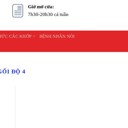
Giờ mở cửa:
7h30-20h30 cả tuần
HỨC CÁC KHỚP
BỆNH NHÂN NÓI
ỐI ĐỘ 4