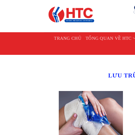
Chuyển
đến
nội
dung
TRANG CHỦ
TỔNG QUAN VỀ HTC
LƯU TR