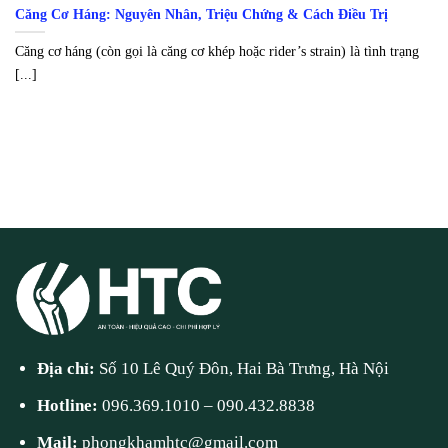
Căng Cơ Háng: Nguyên Nhân, Triệu Chứng & Cách Điều Trị
Căng cơ háng (còn gọi là căng cơ khép hoặc rider’s strain) là tình trạng
[...]
Địa chỉ:
Số 10 Lê Quý Đôn, Hai Bà Trưng, Hà Nội
Hotline:
096.369.1010
–
090.432.8838
Mail:
phongkhamhtc@gmail.com