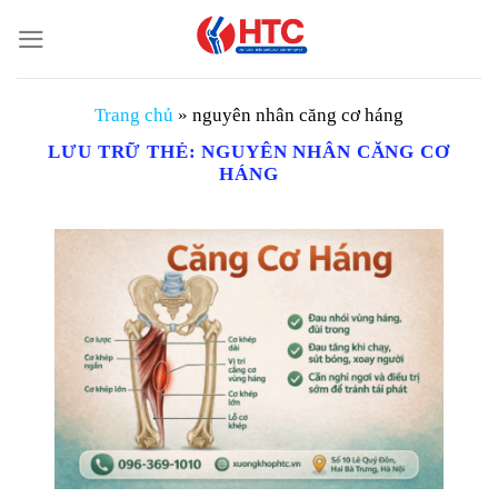
Chuyển
đến
nội
dung
Trang chủ
»
nguyên nhân căng cơ háng
LƯU TRỮ THẺ:
NGUYÊN NHÂN CĂNG CƠ
HÁNG