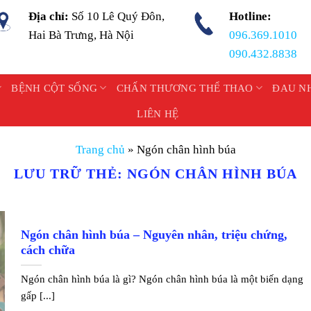
Địa chỉ:
Số 10 Lê Quý Đôn,
Hotline:
Hai Bà Trưng, Hà Nội
096.369.1010
090.432.8838
BỆNH CỘT SỐNG
CHẤN THƯƠNG THỂ THAO
ĐAU N
LIÊN HỆ
Trang chủ
»
Ngón chân hình búa
LƯU TRỮ THẺ:
NGÓN CHÂN HÌNH BÚA
Ngón chân hình búa – Nguyên nhân, triệu chứng,
cách chữa
Ngón chân hình búa là gì? Ngón chân hình búa là một biến dạng
gấp [...]