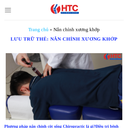
Chuyển
đến
nội
dung
Trang chủ
»
Nắn chỉnh xương khớp
LƯU TRỮ THẺ:
NẮN CHỈNH XƯƠNG KHỚP
Phương pháp nắn chỉnh cột sống Chiropractic là gì?Điều trị bệnh