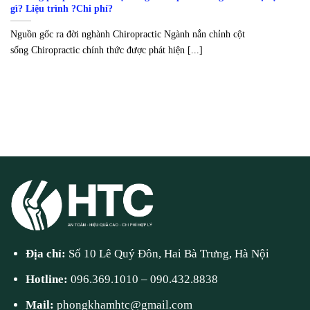
gì? Liệu trình ?Chi phí?
Nguồn gốc ra đời nghành Chiropractic Ngành nắn chỉnh cột
sống Chiropractic chính thức được phát hiện [...]
Địa chỉ:
Số 10 Lê Quý Đôn, Hai Bà Trưng, Hà Nội
Hotline:
096.369.1010
–
090.432.8838
Mail:
phongkhamhtc@gmail.com