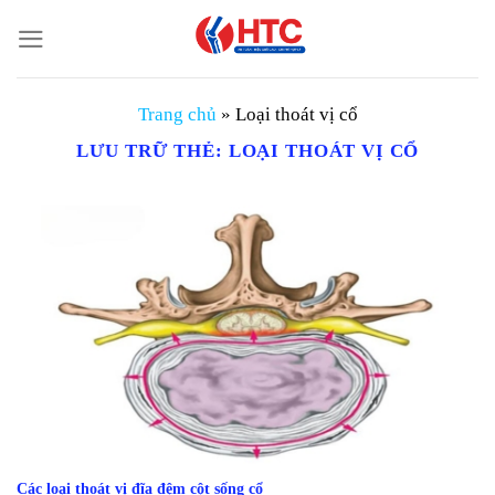
Chuyển
đến
nội
dung
Trang chủ
»
Loại thoát vị cổ
LƯU TRỮ THẺ:
LOẠI THOÁT VỊ CỔ
Các loại thoát vị đĩa đệm cột sống cổ