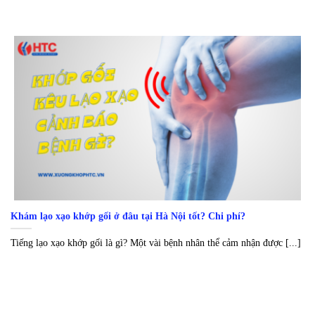
Khám lạo xạo khớp gối ở đâu tại Hà Nội tốt? Chi phí?
Tiếng lạo xạo khớp gối là gì? Một vài bệnh nhân thể cảm nhận được [...]