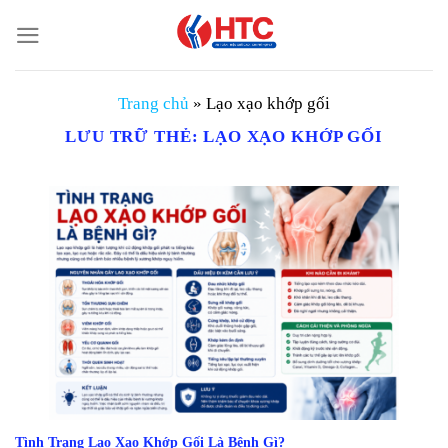
Chuyển
đến
nội
dung
Trang chủ
»
Lạo xạo khớp gối
LƯU TRỮ THẺ:
LẠO XẠO KHỚP GỐI
Tình Trạng Lạo Xạo Khớp Gối Là Bệnh Gì?