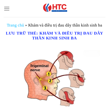
Chuyển
đến
nội
dung
Trang chủ
»
Khám và điều trị đau dây thần kinh sinh ba
LƯU TRỮ THẺ:
KHÁM VÀ ĐIỀU TRỊ ĐAU DÂY
THẦN KINH SINH BA