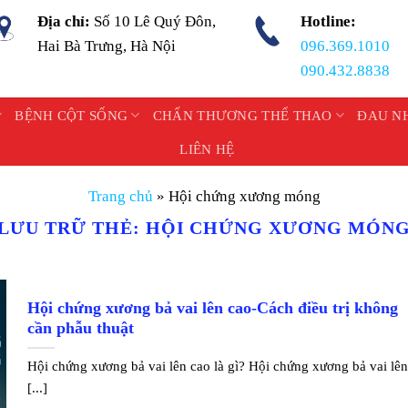
Địa chỉ:
Số 10 Lê Quý Đôn,
Hotline:
Hai Bà Trưng, Hà Nội
096.369.1010
090.432.8838
BỆNH CỘT SỐNG
CHẤN THƯƠNG THỂ THAO
ĐAU N
LIÊN HỆ
Trang chủ
»
Hội chứng xương móng
LƯU TRỮ THẺ:
HỘI CHỨNG XƯƠNG MÓN
Hội chứng xương bả vai lên cao-Cách điều trị không
cần phẫu thuật
Hội chứng xương bả vai lên cao là gì? Hội chứng xương bả vai lê
[...]