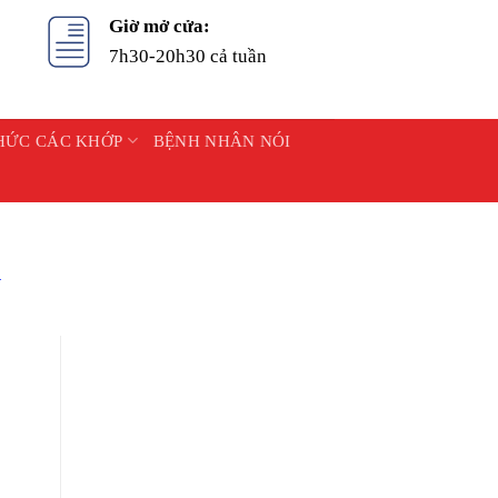
Giờ mở cửa:
7h30-20h30 cả tuần
HỨC CÁC KHỚP
BỆNH NHÂN NÓI
G
n