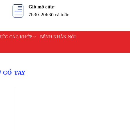
Giờ mở cửa:
7h30-20h30 cả tuần
HỨC CÁC KHỚP
BỆNH NHÂN NÓI
 CỔ TAY