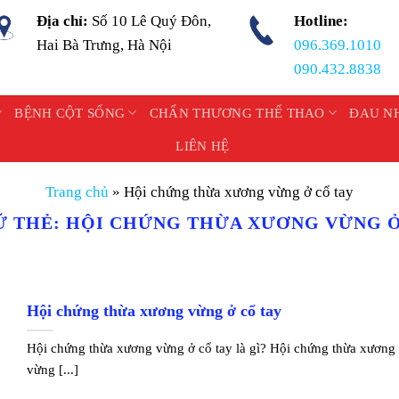
Địa chỉ:
Số 10 Lê Quý Đôn,
Hotline:
Hai Bà Trưng, Hà Nội
096.369.1010
090.432.8838
BỆNH CỘT SỐNG
CHẤN THƯƠNG THỂ THAO
ĐAU N
LIÊN HỆ
Trang chủ
»
Hội chứng thừa xương vừng ở cổ tay
Ữ THẺ:
HỘI CHỨNG THỪA XƯƠNG VỪNG Ở
Hội chứng thừa xương vừng ở cổ tay
Hội chứng thừa xương vừng ở cổ tay là gì? Hội chứng thừa xương
vừng [...]