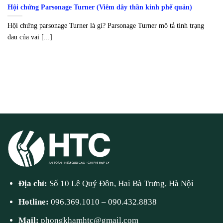
Hội chứng Parsonage Turner (Viêm dây thần kinh phế quản)
Hội chứng parsonage Turner là gì? Parsonage Turner mô tả tình trạng
đau của vai [...]
Địa chỉ:
Số 10 Lê Quý Đôn, Hai Bà Trưng, Hà Nội
Hotline:
096.369.1010
–
090.432.8838
Mail:
phongkhamhtc@gmail.com