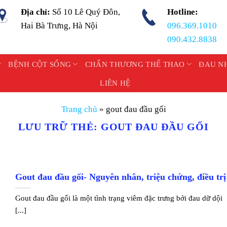
Địa chỉ:
Số 10 Lê Quý Đôn,
Hotline:
Hai Bà Trưng, Hà Nội
096.369.1010
090.432.8838
BỆNH CỘT SỐNG
CHẤN THƯƠNG THỂ THAO
ĐAU N
LIÊN HỆ
Trang chủ
»
gout đau đầu gối
LƯU TRỮ THẺ:
GOUT ĐAU ĐẦU GỐI
Gout đau đầu gối- Nguyên nhân, triệu chứng, điều trị
Gout đau đầu gối là một tình trạng viêm đặc trưng bởi đau dữ dội
[...]