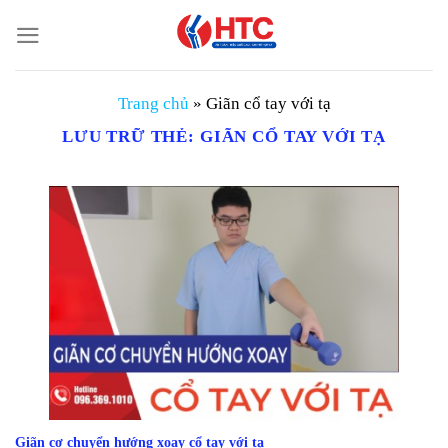
Chuyển
đến
nội
dung
Trang chủ
»
Giãn cổ tay với tạ
LƯU TRỮ THẺ:
GIÃN CỔ TAY VỚI TẠ
Giãn cơ chuyển hướng xoay cổ tay với tạ