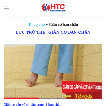
Chuyển
đến
nội
dung
Trang chủ
»
Giãn cơ bàn chân
LƯU TRỮ THẺ:
GIÃN CƠ BÀN CHÂN
Giãn cơ gấp và cơ vặn trong ở bàn chân