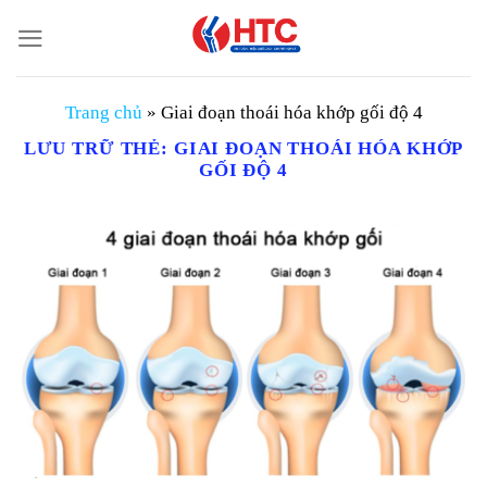
Chuyển
đến
nội
dung
Trang chủ
»
Giai đoạn thoái hóa khớp gối độ 4
LƯU TRỮ THẺ:
GIAI ĐOẠN THOÁI HÓA KHỚP
GỐI ĐỘ 4