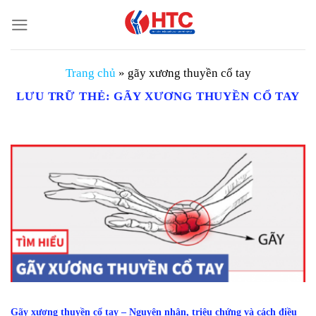
Chuyển
đến
nội
dung
Trang chủ
»
gãy xương thuyền cổ tay
LƯU TRỮ THẺ:
GÃY XƯƠNG THUYỀN CỔ TAY
Gãy xương thuyền cổ tay – Nguyên nhân, triệu chứng và cách điều