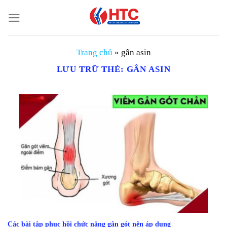
Chuyển
đến
nội
dung
Trang chủ
»
gân asin
LƯU TRỮ THẺ:
GÂN ASIN
Các bài tập phục hồi chức năng gân gót nên áp dụng