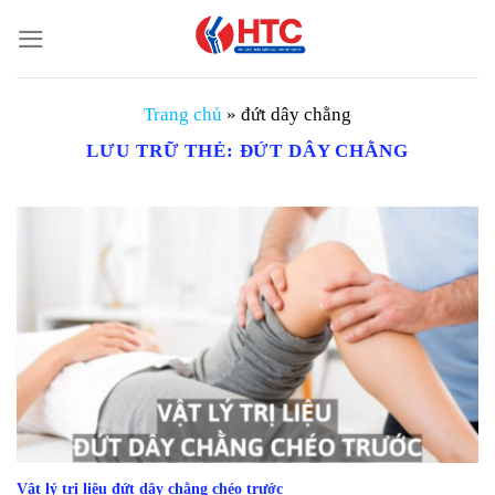
Chuyển
đến
nội
dung
Trang chủ
»
đứt dây chằng
LƯU TRỮ THẺ:
ĐỨT DÂY CHẰNG
Vật lý trị liệu đứt dây chằng chéo trước