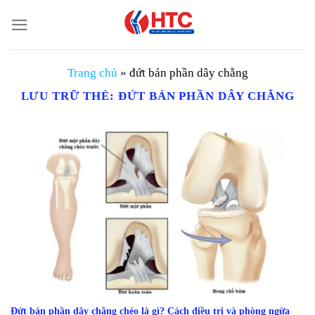
Chuyển
đến
nội
dung
Trang chủ
»
đứt bán phần dây chằng
LƯU TRỮ THẺ:
ĐỨT BÁN PHẦN DÂY CHẰNG
Đứt bán phần dây chằng chéo là gì? Cách điều trị và phòng ngừa