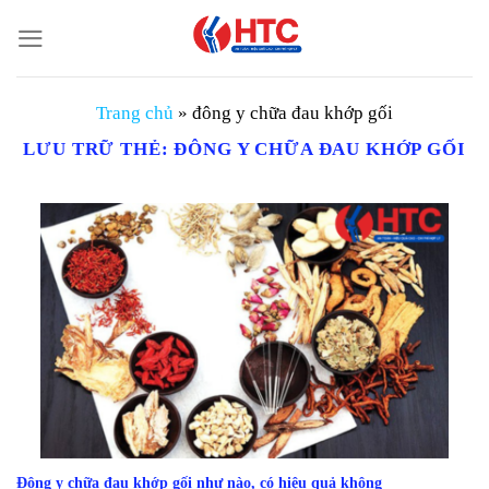
Chuyển
đến
nội
dung
Trang chủ
»
đông y chữa đau khớp gối
LƯU TRỮ THẺ:
ĐÔNG Y CHỮA ĐAU KHỚP GỐI
Đông y chữa đau khớp gối như nào, có hiệu quả không