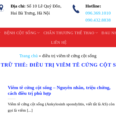
Địa chỉ:
Số 10 Lê Quý Đôn,
Hotline:
Hai Bà Trưng, Hà Nội
096.369.1010
090.432.8838
BỆNH CỘT SỐNG
CHẤN THƯƠNG THỂ THAO
ĐAU N
LIÊN HỆ
Trang chủ
»
điều trị viêm tê cứng cột sống
 TRỮ THẺ:
ĐIỀU TRỊ VIÊM TÊ CỨNG CỘT 
Viêm tê cứng cột sống – Nguyên nhân, triệu chứng,
cách điều trị phù hợp
Viêm tê cứng cột sống (Ankylosinh spondylitis, viết tắt là AS) còn
gọi là viêm [...]