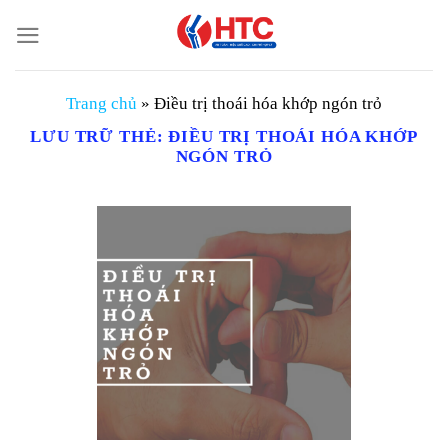
Chuyển
đến
nội
dung
Trang chủ
»
Điều trị thoái hóa khớp ngón trỏ
LƯU TRỮ THẺ:
ĐIỀU TRỊ THOÁI HÓA KHỚP
NGÓN TRỎ