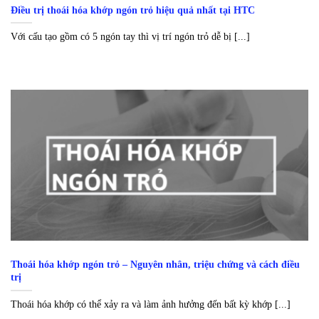
Điều trị thoái hóa khớp ngón trỏ hiệu quả nhất tại HTC
Với cấu tạo gồm có 5 ngón tay thì vị trí ngón trỏ dễ bị [...]
Thoái hóa khớp ngón trỏ – Nguyên nhân, triệu chứng và cách điều
trị
Thoái hóa khớp có thể xảy ra và làm ảnh hưởng đến bất kỳ khớp [...]