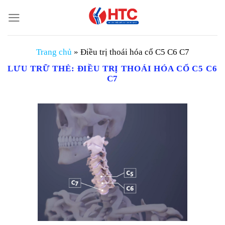
Chuyển
đến
nội
dung
Trang chủ
»
Điều trị thoái hóa cổ C5 C6 C7
LƯU TRỮ THẺ:
ĐIỀU TRỊ THOÁI HÓA CỔ C5 C6
C7