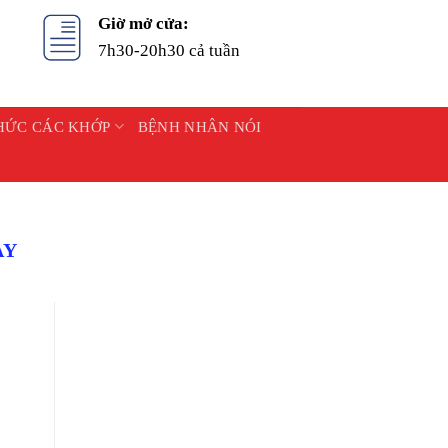
Giờ mở cửa:
7h30-20h30 cả tuần
HỨC CÁC KHỚP
BỆNH NHÂN NÓI
AY