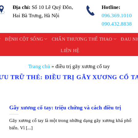
Địa chỉ:
Số 10 Lê Quý Đôn,
Hotline:
Hai Bà Trưng, Hà Nội
096.369.1010
090.432.8838
BỆNH CỘT SỐNG
CHẤN THƯƠNG THỂ THAO
ĐAU N
LIÊN HỆ
Trang chủ
»
điều trị gãy xương cổ tay
ƯU TRỮ THẺ:
ĐIỀU TRỊ GÃY XƯƠNG CỔ T
Gãy xương cổ tay: triệu chứng và cách điều trị
Gãy xương cổ tay là một trong những dạng gãy xương khá phổ
biến. Vì [...]