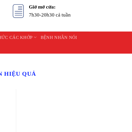
Giờ mở cửa:
7h30-20h30 cả tuần
HỨC CÁC KHỚP
BỆNH NHÂN NÓI
N HIỆU QUẢ