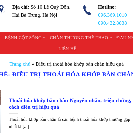
Địa chỉ:
Số 10 Lê Quý Đôn,
Hotline:
Hai Bà Trưng, Hà Nội
096.369.1010
090.432.8838
BỆNH CỘT SỐNG
CHẤN THƯƠNG THỂ THAO
ĐAU N
LIÊN HỆ
Trang chủ
»
Điều trị thoái hóa khớp bàn chân hiệu quả
THẺ:
ĐIỀU TRỊ THOÁI HÓA KHỚP BÀN CHÂ
Thoái hóa khớp bàn chân-Nguyên nhân, triệu chứng,
cách điều trị hiệu quả
Thoái hóa khớp bàn chân là căn bệnh thoái hóa khớp thường gặp
nhất là [...]