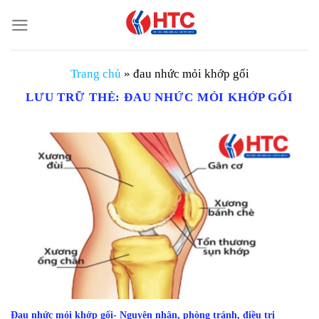
Chuyển
đến
nội
dung
Trang chủ
»
đau nhức mỏi khớp gối
LƯU TRỮ THẺ:
ĐAU NHỨC MỎI KHỚP GỐI
Đau nhức mỏi khớp gối- Nguyên nhân, phòng tránh, điều trị