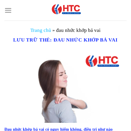
Chuyển
đến
nội
dung
Trang chủ
»
đau nhức khớp bả vai
LƯU TRỮ THẺ:
ĐAU NHỨC KHỚP BẢ VAI
Đau nhức khớp bả vai có nguy hiểm không, điều trị như nào