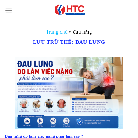
Chuyển
đến
nội
dung
Trang chủ
»
đau lưng
LƯU TRỮ THẺ:
ĐAU LƯNG
Đau lưng do làm việc nặng phải làm sao ?