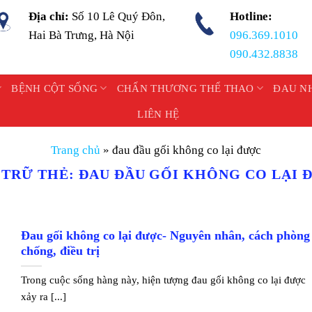
Địa chỉ:
Số 10 Lê Quý Đôn,
Hotline:
Hai Bà Trưng, Hà Nội
096.369.1010
090.432.8838
BỆNH CỘT SỐNG
CHẤN THƯƠNG THỂ THAO
ĐAU N
LIÊN HỆ
Trang chủ
»
đau đầu gối không co lại được
 TRỮ THẺ:
ĐAU ĐẦU GỐI KHÔNG CO LẠI 
Đau gối không co lại được- Nguyên nhân, cách phòng
chống, điều trị
Trong cuộc sống hàng này, hiện tượng đau gối không co lại được
xảy ra [...]