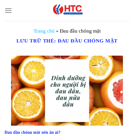
Chuyển
đến
nội
dung
Trang chủ
»
Đau đầu chóng mặt
LƯU TRỮ THẺ:
ĐAU ĐẦU CHÓNG MẶT
Đau đầu chóng mặt nên ăn gì?