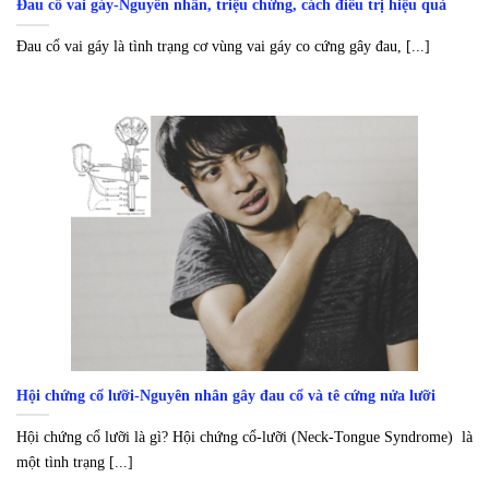
Đau cổ vai gáy-Nguyên nhân, triệu chứng, cách điều trị hiệu quả
Đau cổ vai gáy là tình trạng cơ vùng vai gáy co cứng gây đau, [...]
Hội chứng cổ lưỡi-Nguyên nhân gây đau cổ và tê cứng nửa lưỡi
Hội chứng cổ lưỡi là gì? Hội chứng cổ-lưỡi (Neck-Tongue Syndrome) là
một tình trạng [...]