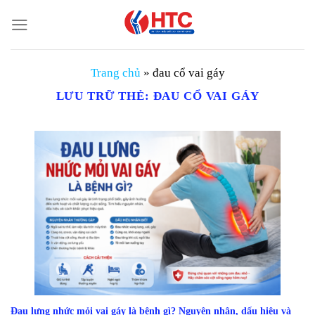
Chuyển
đến
nội
dung
Trang chủ
»
đau cổ vai gáy
LƯU TRỮ THẺ:
ĐAU CỔ VAI GÁY
Đau lưng nhức mỏi vai gáy là bệnh gì? Nguyên nhân, dấu hiệu và