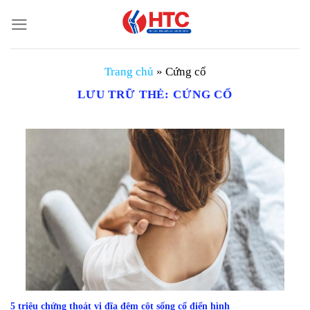
Chuyển
đến
nội
dung
Trang chủ
»
Cứng cổ
LƯU TRỮ THẺ:
CỨNG CỔ
5 triệu chứng thoát vị đĩa đệm cột sống cổ điển hình