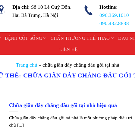
Địa chỉ:
Số 10 Lê Quý Đôn,
Hotline:
Hai Bà Trưng, Hà Nội
096.369.1010
090.432.8838
BỆNH CỘT SỐNG
CHẤN THƯƠNG THỂ THAO
ĐAU N
LIÊN HỆ
Trang chủ
»
chữa giãn dây chằng đầu gối tại nhà
Ữ THẺ:
CHỮA GIÃN DÂY CHẰNG ĐẦU GỐI 
Chữa giãn dây chằng đầu gối tại nhà hiệu quả
Chữa giãn dây chằng đầu gối tại nhà là một phương pháp điều trị
chủ [...]