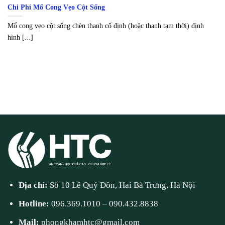
Chi Phí Mổ Cong Vẹo Cột Sống
Mổ cong vẹo cột sống chèn thanh cố định (hoặc thanh tạm thời) định
hình [...]
Địa chỉ:
Số 10 Lê Quý Đôn, Hai Bà Trưng, Hà Nội
Hotline:
096.369.1010
–
090.432.8838
Mail:
phongkhamhtc@gmail.com