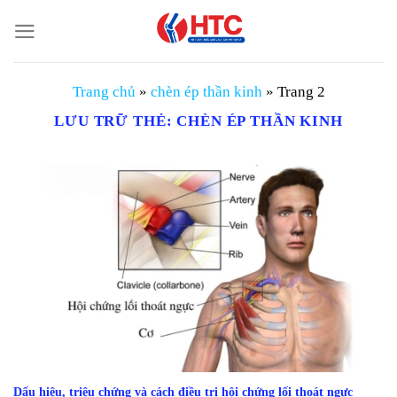
Chuyển
đến
nội
dung
Trang chủ
»
chèn ép thần kinh
»
Trang 2
LƯU TRỮ THẺ:
CHÈN ÉP THẦN KINH
Dấu hiệu, triệu chứng và cách điều trị hội chứng lối thoát ngực