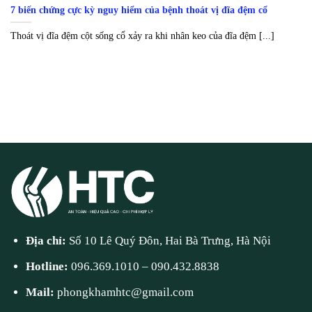
7 biến chứng cực kỳ nguy hiểm của bệnh thoát vị đĩa đệm cổ
Thoát vị đĩa đệm cột sống cổ xảy ra khi nhân keo của đĩa đệm [...]
Địa chỉ:
Số 10 Lê Quý Đôn, Hai Bà Trưng, Hà Nội
Hotline:
096.369.1010
–
090.432.8838
Mail:
phongkhamhtc@gmail.com