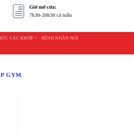
Giờ mở cửa:
7h30-20h30 cả tuần
HỨC CÁC KHỚP
BỆNH NHÂN NÓI
ẬP GYM