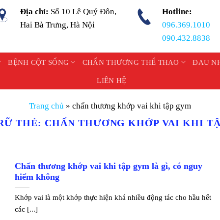
Địa chỉ:
Số 10 Lê Quý Đôn,
Hotline:
Hai Bà Trưng, Hà Nội
096.369.1010
090.432.8838
BỆNH CỘT SỐNG
CHẤN THƯƠNG THỂ THAO
ĐAU N
LIÊN HỆ
Trang chủ
»
chấn thương khớp vai khi tập gym
RỮ THẺ:
CHẤN THƯƠNG KHỚP VAI KHI T
Chấn thương khớp vai khi tập gym là gì, có nguy
hiểm không
Khớp vai là một khớp thực hiện khá nhiều động tác cho hầu hết
các [...]