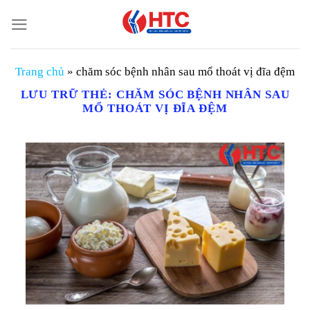
Chuyển
đến
nội
dung
Trang chủ
»
chăm sóc bệnh nhân sau mổ thoát vị đĩa đệm
LƯU TRỮ THẺ:
CHĂM SÓC BỆNH NHÂN SAU
MỔ THOÁT VỊ ĐĨA ĐỆM