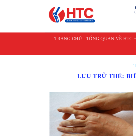
Chuyển
đến
nội
dung
TRANG CHỦ
TỔNG QUAN VỀ HTC
T
LƯU TRỮ THẺ:
BI