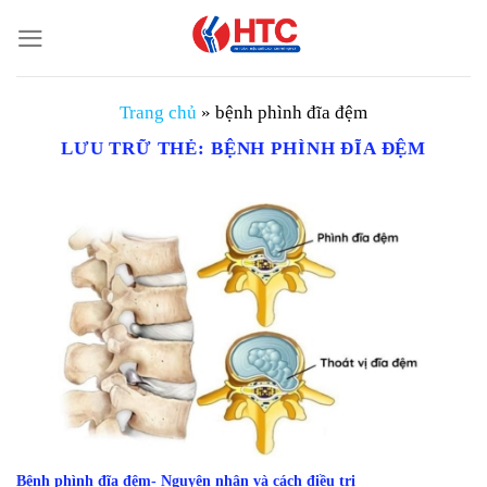
Chuyển
đến
nội
dung
Trang chủ
»
bệnh phình đĩa đệm
LƯU TRỮ THẺ:
BỆNH PHÌNH ĐĨA ĐỆM
Bệnh phình đĩa đệm- Nguyên nhân và cách điều trị