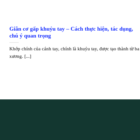
Giãn cơ gấp khuỷu tay – Cách thực hiện, tác dụng,
chú ý quan trọng
Khớp chính của cánh tay, chính là khuỷu tay, được tạo thành từ ba
xương. [...]