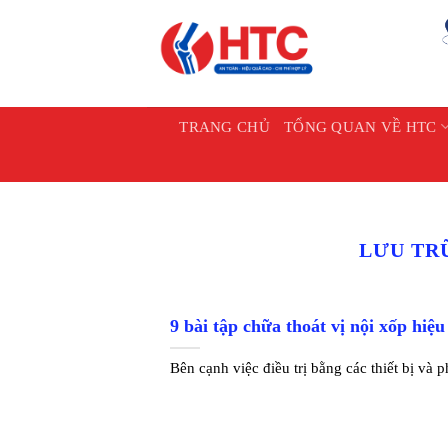
Chuyển
đến
nội
dung
TRANG CHỦ
TỔNG QUAN VỀ HTC
LƯU TR
9 bài tập chữa thoát vị nội xốp hiệu
Bên cạnh việc điều trị bằng các thiết bị va