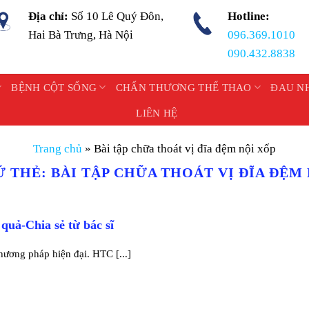
Địa chỉ:
Số 10 Lê Quý Đôn,
Hotline:
Hai Bà Trưng, Hà Nội
096.369.1010
090.432.8838
BỆNH CỘT SỐNG
CHẤN THƯƠNG THỂ THAO
ĐAU N
LIÊN HỆ
Trang chủ
»
Bài tập chữa thoát vị đĩa đệm nội xốp
Ữ THẺ:
BÀI TẬP CHỮA THOÁT VỊ ĐĨA ĐỆM 
 quả-Chia sẻ từ bác sĩ
̀ phương pháp hiện đại. HTC [...]