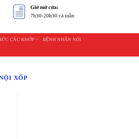
Giờ mở cửa:
7h30-20h30 cả tuần
HỨC CÁC KHỚP
BỆNH NHÂN NÓI
NỘI XỐP