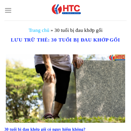
Chuyển
đến
nội
dung
Trang chủ
»
30 tuổi bị đau khớp gối
LƯU TRỮ THẺ:
30 TUỔI BỊ ĐAU KHỚP GỐI
30 tuổi bị đau khớp gối có nguy hiểm không?